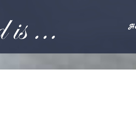
H
pen” Ragdoll katers 