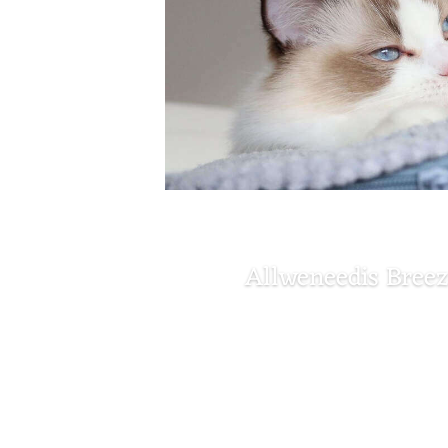
Allweneedis Breez