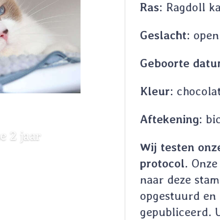
Ras:
Ragdoll ka
Geslacht:
open
Geboorte datu
Kleur:
chocolat
Aftekening:
bic
e 2 jaar
Wij testen onz
protocol.
Onze 
naar deze sta
opgestuurd en 
gepubliceerd. U