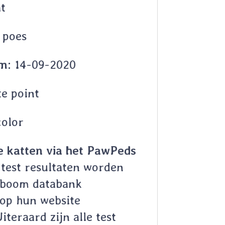
t
 poes
m:
14-09-2020
e point
olor
e katten via het PawPeds
test resultaten worden
mboom databank
op hun website
iteraard zijn alle test