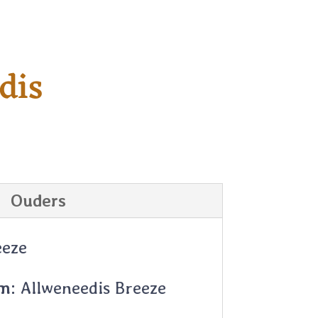
dis
Ouders
eze
m:
Allweneedis Breeze