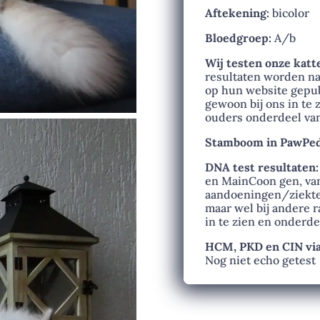
Aftekening:
bicolor
Bloedgroep:
A/b
Wij testen onze katt
resultaten worden n
op hun website gepubl
gewoon bij ons in te z
ouders onderdeel van 
Stamboom in PawPed
DNA test resultaten
en MainCoon gen, van
aandoeningen/ziekten 
maar wel bij andere r
in te zien en onderde
HCM, PKD en CIN via
Nog niet echo getest