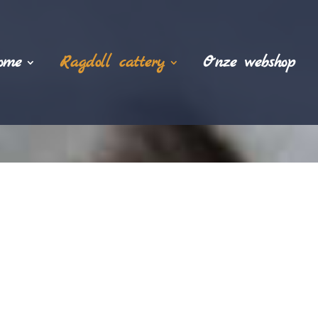
ome
Ragdoll cattery
Onze webshop
& poezen