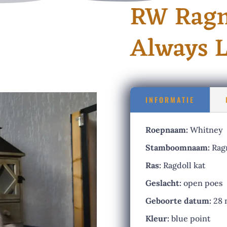
RW Ragm
Always L
INFORMATIE
Roepnaam:
Whitney
Stamboomnaam:
Ragm
Ras:
Ragdoll kat
Geslacht:
open poes
Geboorte datum:
28 
Kleur:
blue point