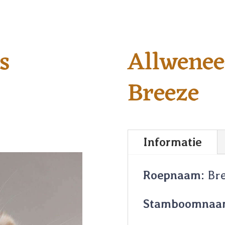
s
Allwenee
Breeze
Informatie
Roepnaam:
Bre
Stamboomnaa