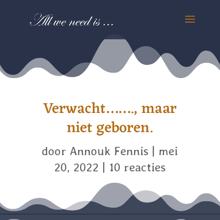
Verwacht……., maar
niet geboren.
door
Annouk Fennis
|
mei
20, 2022
|
10 reacties