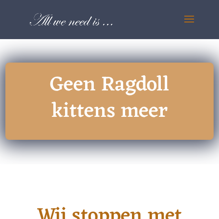
Geen Ragdoll
kittens meer
Wij stoppen met