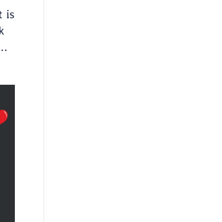
 is
k
..