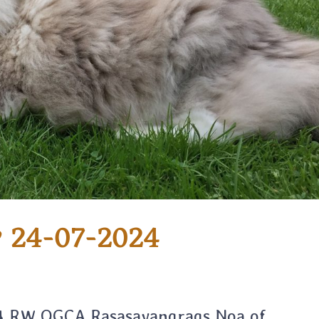
♥ 24-07-2024
4 RW QGCA Rasasayangrags Noa of