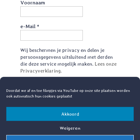
Voornaam
e-Mail
*
Wij beschermen je privacy en delen je
persoonsgegevens uitsluitend met derden
die deze service mogelijk maken.
Lees onze
Privacyverklaring.
Doordat we af en toe filmpjes via YouTube op onze site plaatsen worden
ook automatisch hun cookies geplaatst
Akkoord
© 2008 - 2026. www.allweneedis.nl.
Weigeren
All Rights Reserved | Ontworpen en